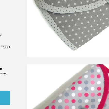
à
Acrobat
as
uvre,