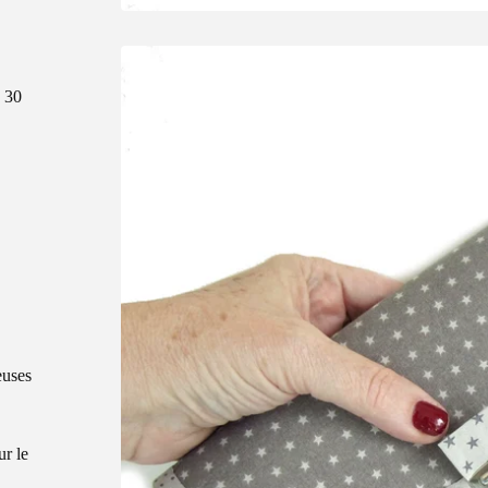
x 30
euses
ur le