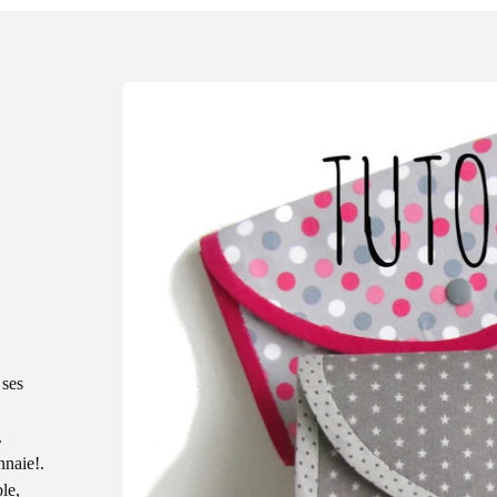
 ses
.
nnaie!.
le,