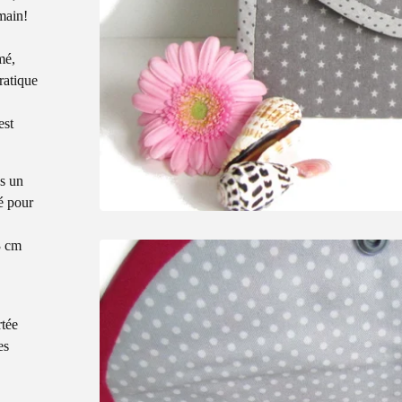
 main!
mé,
ratique
est
ns un
é pour
3 cm
rtée
es