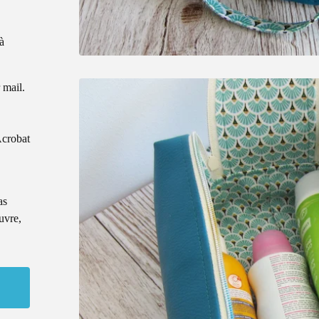
à
 mail.
Acrobat
as
uvre,