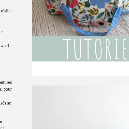
résille
de
 x 23
outures
s, pour
isés se
ur
ant