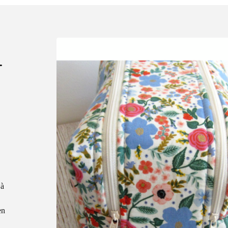
A
T
 à
en