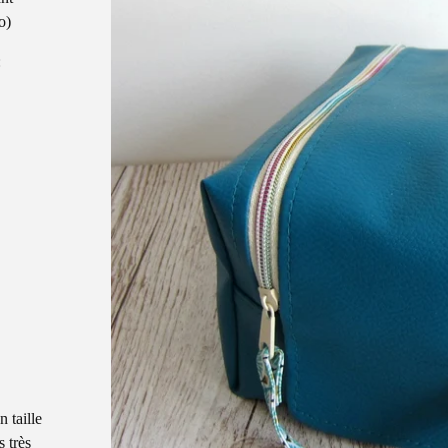
o)
:
 taille
s très